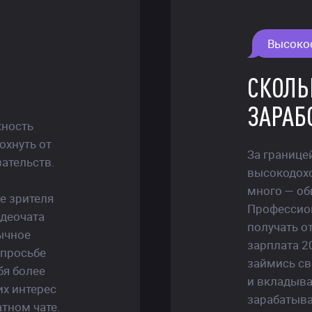
Высоко
СКОЛЬ
ЗАРАБ
жность
охнуть от
За границе
ательств.
высокодохо
много — об
е зрителя
Профессион
идеочата
получать о
бычное
зарплата 2
 просьбе
займись св
бя более
и вкладывай
их интерес
зарабатыва
тном чате.