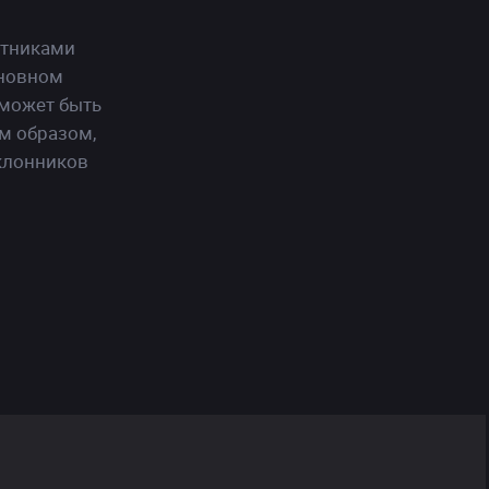
стниками
сновном
 может быть
м образом,
оклонников