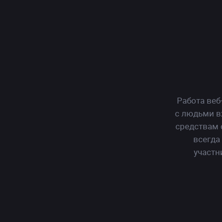
Работа
веб
для
с людьми в
дев
средствам 
в
всегда
Мос
участн