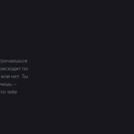
стречаешься
оисходит по
или нет. Ты
очешь —
то тебе