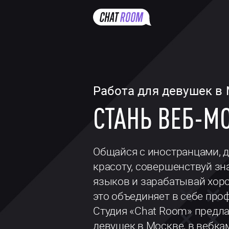
Перейти
к
основному
содержанию
Работа для девушек в
СТАНЬ ВЕБ-М
Общайся с иностранцами, 
красоту, совершенствуй з
языков и зарабатывай хор
это объединяет в себе про
Студия «Сhat Room» предла
девушек в Москве, в вебка