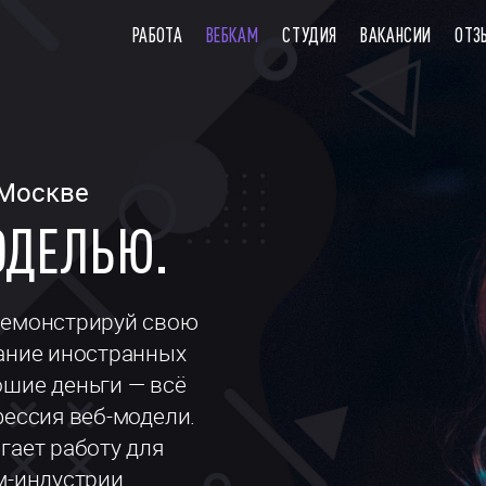
РАБОТА
ВЕБКАМ
СТУДИЯ
ВАКАНСИИ
ОТЗ
 Москве
ОДЕЛЬЮ.
демонстрируй свою
нание иностранных
ошие деньги — всё
фессия веб-модели.
гает работу для
м-индустрии.